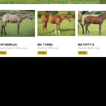
ONTARIMA JAC
IMA TORIMA
IMA PEPPYTA
ulain Quarter Horse 2024.
Pouliche APHC 2023
Pouliche ApHC 2024.
ÉTAILS
DÉTAILS
DÉTAILS