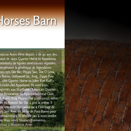
taisse Acres élève depuis + de 40 ans des
vaux de races Quarter Horse et Appaloosa.
cendants de lignées américaines réputées,
 perpétuent la génétique de légendaires
lons tels Doc Bar, Peppy San, Doc O Lena,
o Bueno, Hollywood Jac, King, Zippo Pine
... côté Quarter Horse ou Joker B et Ruff's
ck Gold côté Appaloosa. Ils sont tous
egistrés aux Studbooks American Quarter
se Association ou Appaloosa Horse Club
. Après King Peppys Doc (1991-2015), notre
lon Hollywood Bar Doc a pris la relève. Il
ute une note Hollywood Jac à l'héritage de
py San. Avec un zeste de Poco Bueno pour
 connaisseurs. N'hésitez pas à nous rendre
ite. Vous serez toujours bienvenus.
etour à Montaisse Acres