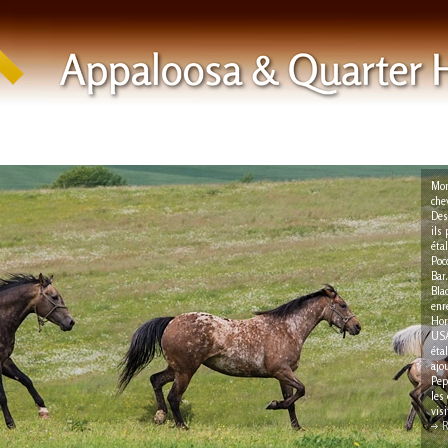
Mon
che
Des
ils
éta
Poc
Bar
Bla
enr
Hor
USA
éta
ajo
Pep
les
vis
R